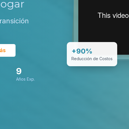
Hogar
ransición
+90%
ás
Reducción de Costos
9
Años Exp.