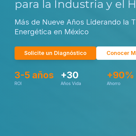
para la Industria y el 
Más de Nueve Años Liderando la T
Energética en México
Solicite un Diagnóstico
Conocer M
3-5 años
+30
+90%
ROI
Años Vida
Ahorro