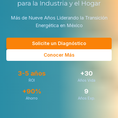
para la Industria y el Hogar
Más de Nueve Años Liderando la Transición
Energética en México
Solicite un Diagnóstico
Conocer Más
3-5 años
+30
ROI
Años Vida
+90%
9
Ahorro
Años Exp.