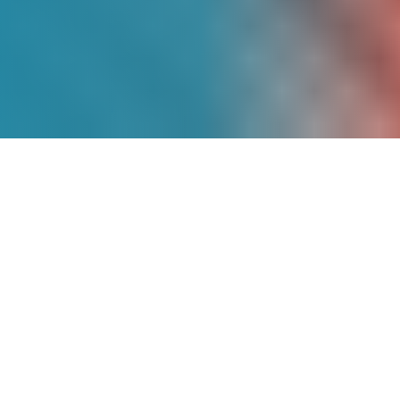
Más de
9 Años
de
Experiencia
Somos pioneros en energía solar en
México, con un historial comprobado de
proyectos exitosos que han transformado
la matriz energética de cientos de