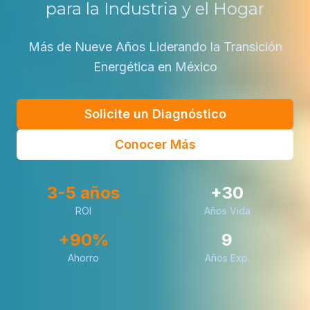
para la Industria y el Hogar
Más de Nueve Años Liderando la Transición
Energética en México
Solicite un Diagnóstico
Conocer Más
3-5 años
+30
ROI
Años Vida
+90%
9
Ahorro
Años Exp.