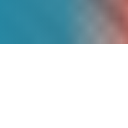
Más de
9 Años
de
Experiencia
Somos pioneros en energía solar en
México, con un historial comprobado de
proyectos exitosos que han transformado
la matriz energética de cientos de