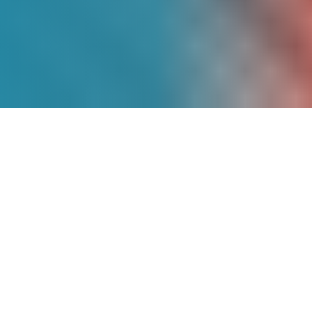
Más de
9 Años
de
Experiencia
Somos pioneros en energía solar en
México, con un historial comprobado de
proyectos exitosos que han transformado
la matriz energética de cientos de