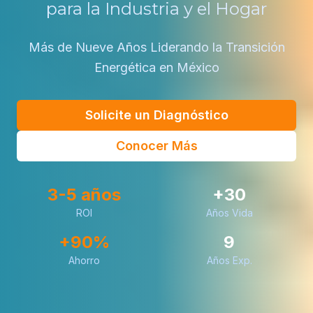
para la Industria y el Hogar
Más de Nueve Años Liderando la Transición
Energética en México
Solicite un Diagnóstico
Conocer Más
3-5 años
+30
ROI
Años Vida
+90%
9
Ahorro
Años Exp.