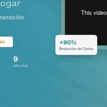
Hogar
ransición
+90%
ás
Reducción de Costos
9
Años Exp.