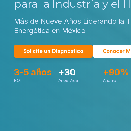
para la Industria y el 
Más de Nueve Años Liderando la T
Energética en México
Solicite un Diagnóstico
Conocer M
3-5 años
+30
+90%
ROI
Años Vida
Ahorro