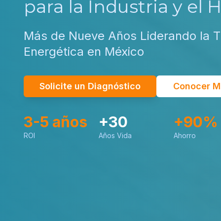
para la Industria y el 
Más de Nueve Años Liderando la T
Energética en México
Solicite un Diagnóstico
Conocer M
3-5 años
+30
+90%
ROI
Años Vida
Ahorro