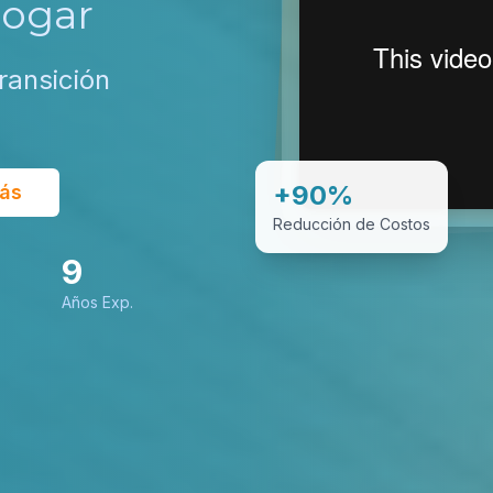
Hogar
ransición
+90%
ás
Reducción de Costos
9
Años Exp.