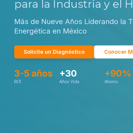
para la Industria y el 
Más de Nueve Años Liderando la T
Energética en México
Solicite un Diagnóstico
Conocer M
3-5 años
+30
+90%
ROI
Años Vida
Ahorro