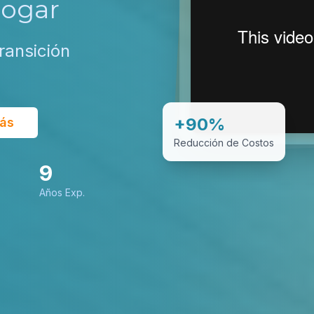
Hogar
ransición
+90%
ás
Reducción de Costos
9
Años Exp.