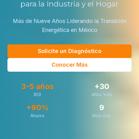
para la Industria y el Hogar
Más de Nueve Años Liderando la Transición
Energética en México
Solicite un Diagnóstico
Conocer Más
3-5 años
+30
ROI
Años Vida
+90%
9
Ahorro
Años Exp.