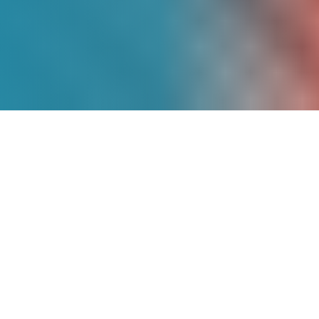
Más de
9 Años
de
Experiencia
Somos pioneros en energía solar en
México, con un historial comprobado de
proyectos exitosos que han transformado
la matriz energética de cientos de