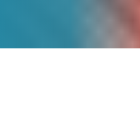
Más de
9 Años
de
Experiencia
Somos pioneros en energía solar en
México, con un historial comprobado de
proyectos exitosos que han transformado
la matriz energética de cientos de