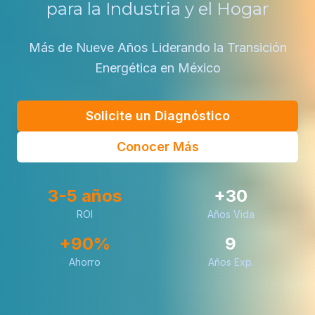
para la Industria y el Hogar
Más de Nueve Años Liderando la Transición
Energética en México
Solicite un Diagnóstico
Conocer Más
3-5 años
+30
ROI
Años Vida
+90%
9
Ahorro
Años Exp.