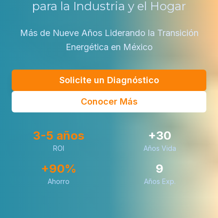
para la Industria y el Hogar
Más de Nueve Años Liderando la Transición
Energética en México
Solicite un Diagnóstico
Conocer Más
3-5 años
+30
ROI
Años Vida
+90%
9
Ahorro
Años Exp.