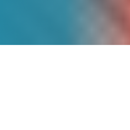
Más de
9 Años
de
Experiencia
Somos pioneros en energía solar en
México, con un historial comprobado de
proyectos exitosos que han transformado
la matriz energética de cientos de