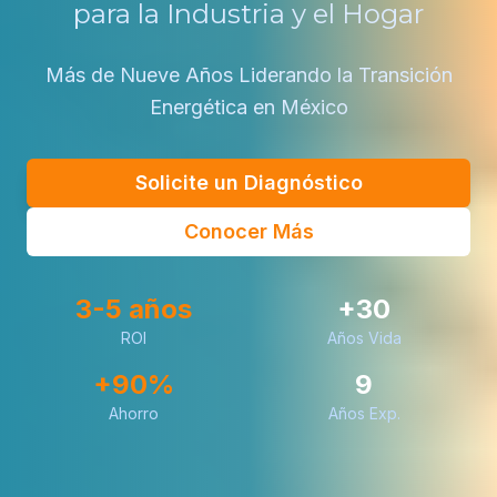
para la Industria y el Hogar
Más de Nueve Años Liderando la Transición
Energética en México
Solicite un Diagnóstico
Conocer Más
3-5 años
+30
ROI
Años Vida
+90%
9
Ahorro
Años Exp.