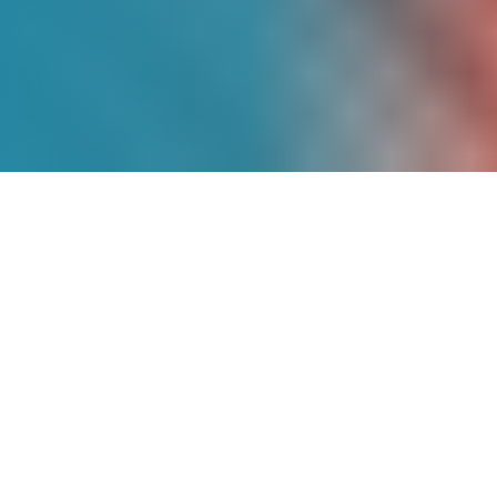
Más de
9 Años
de
Experiencia
Somos pioneros en energía solar en
México, con un historial comprobado de
proyectos exitosos que han transformado
la matriz energética de cientos de