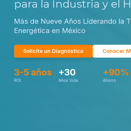
para la Industria y el 
Más de Nueve Años Liderando la T
Energética en México
Solicite un Diagnóstico
Conocer M
3-5 años
+30
+90%
ROI
Años Vida
Ahorro