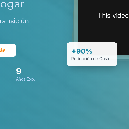
Hogar
ransición
+90%
ás
Reducción de Costos
9
Años Exp.