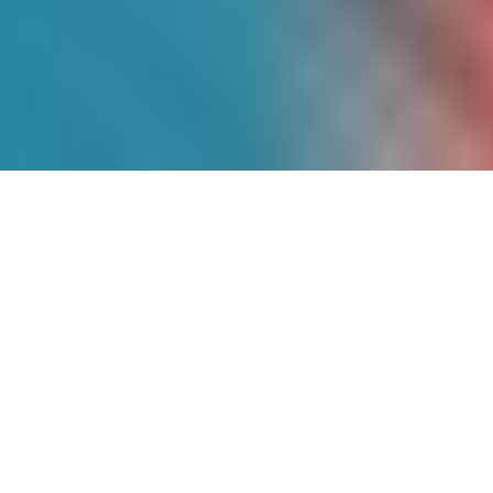
Más de
9 Años
de
Experiencia
Somos pioneros en energía solar en
México, con un historial comprobado de
proyectos exitosos que han transformado
la matriz energética de cientos de