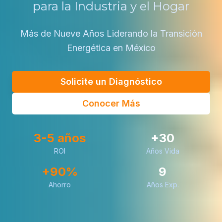
para la Industria y el Hogar
Más de Nueve Años Liderando la Transición
Energética en México
Solicite un Diagnóstico
Conocer Más
3-5 años
+30
ROI
Años Vida
+90%
9
Ahorro
Años Exp.