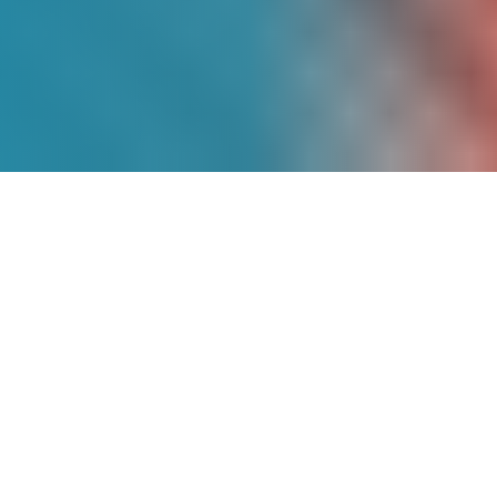
Más de
9 Años
de
Experiencia
Somos pioneros en energía solar en
México, con un historial comprobado de
proyectos exitosos que han transformado
la matriz energética de cientos de