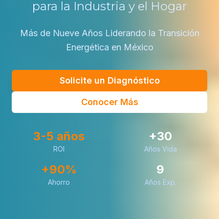
para la Industria y el Hogar
Más de Nueve Años Liderando la Transición
Energética en México
Solicite un Diagnóstico
Conocer Más
3-5 años
+30
ROI
Años Vida
+90%
9
Ahorro
Años Exp.