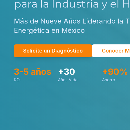
para la Industria y el 
Más de Nueve Años Liderando la T
Energética en México
Solicite un Diagnóstico
Conocer M
3-5 años
+30
+90%
ROI
Años Vida
Ahorro