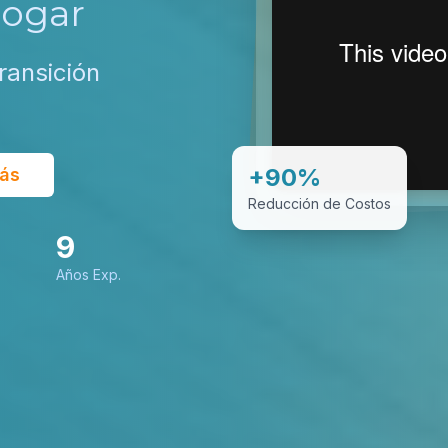
Hogar
ransición
+90%
ás
Reducción de Costos
9
Años Exp.