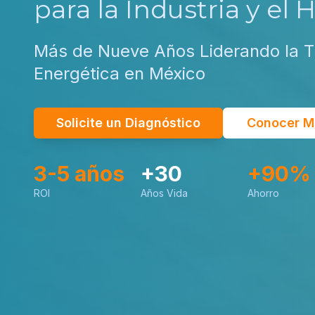
para la Industria y el 
Más de Nueve Años Liderando la T
Energética en México
Solicite un Diagnóstico
Conocer M
3-5 años
+30
+90%
ROI
Años Vida
Ahorro