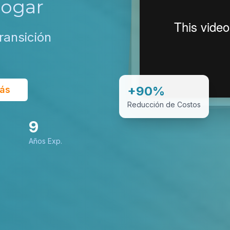
Hogar
ransición
+90%
ás
Reducción de Costos
9
Años Exp.