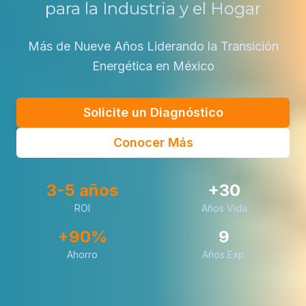
para la Industria y el Hogar
Más de Nueve Años Liderando la Transición
Energética en México
Solicite un Diagnóstico
Conocer Más
3-5 años
+30
ROI
Años Vida
+90%
9
Ahorro
Años Exp.