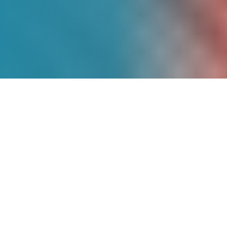
Más de
9 Años
de
Experiencia
Somos pioneros en energía solar en
México, con un historial comprobado de
proyectos exitosos que han transformado
la matriz energética de cientos de