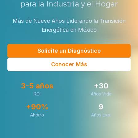
para la Industria y el Hogar
Más de Nueve Años Liderando la Transición
Energética en México
Solicite un Diagnóstico
Conocer Más
3-5 años
+30
ROI
Años Vida
+90%
9
Ahorro
Años Exp.