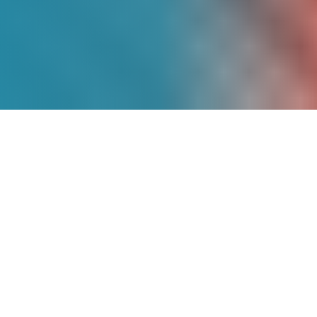
Más de
9 Años
de
Experiencia
Somos pioneros en energía solar en
México, con un historial comprobado de
proyectos exitosos que han transformado
la matriz energética de cientos de