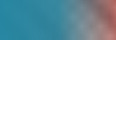
Más de
9 Años
de
Experiencia
Somos pioneros en energía solar en
México, con un historial comprobado de
proyectos exitosos que han transformado
la matriz energética de cientos de