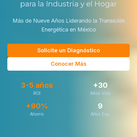
para la Industria y el Hogar
Más de Nueve Años Liderando la Transición
Energética en México
Solicite un Diagnóstico
Conocer Más
3-5 años
+30
ROI
Años Vida
+90%
9
Ahorro
Años Exp.