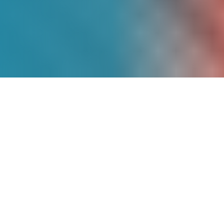
Más de
9 Años
de
Experiencia
Somos pioneros en energía solar en
México, con un historial comprobado de
proyectos exitosos que han transformado
la matriz energética de cientos de