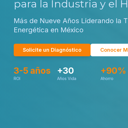
para la Industria y el 
Más de Nueve Años Liderando la T
Energética en México
Solicite un Diagnóstico
Conocer M
3-5 años
+30
+90%
ROI
Años Vida
Ahorro