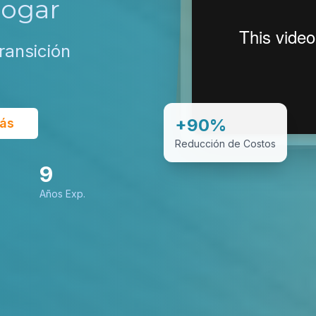
Hogar
ransición
+90%
ás
Reducción de Costos
9
Años Exp.