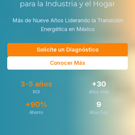
para la Industria y el Hogar
Más de Nueve Años Liderando la Transición
Energética en México
Solicite un Diagnóstico
Conocer Más
3-5 años
+30
ROI
Años Vida
+90%
9
Ahorro
Años Exp.