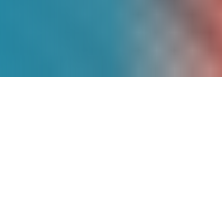
Más de
9 Años
de
Experiencia
Somos pioneros en energía solar en
México, con un historial comprobado de
proyectos exitosos que han transformado
la matriz energética de cientos de