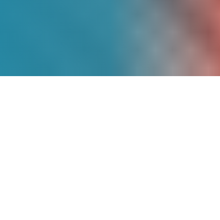
Más de
9 Años
de
Experiencia
Somos pioneros en energía solar en
México, con un historial comprobado de
proyectos exitosos que han transformado
la matriz energética de cientos de