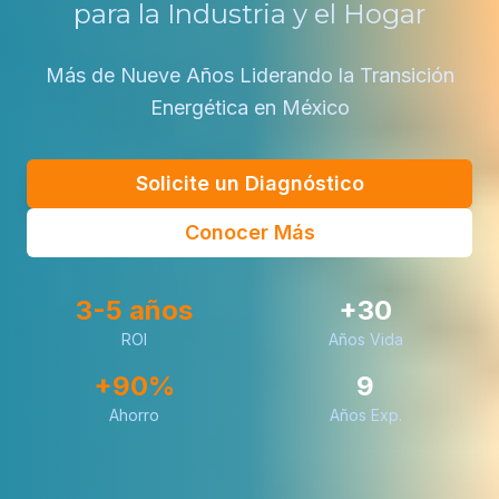
para la Industria y el Hogar
Más de Nueve Años Liderando la Transición
Energética en México
Solicite un Diagnóstico
Conocer Más
3-5 años
+30
ROI
Años Vida
+90%
9
Ahorro
Años Exp.